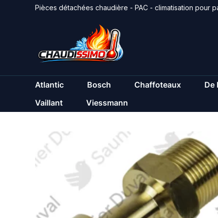
Aller
Pièces détachées chaudière - PAC - climatisation pour pa
au
contenu
Atlantic
Bosch
Chaffoteaux
De 
Vaillant
Viessmann