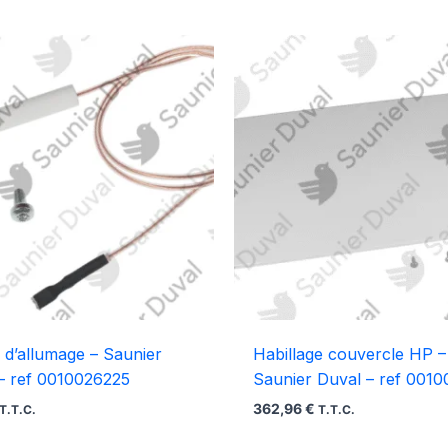
 d’allumage – Saunier
Habillage couvercle HP –
– ref 0010026225
Saunier Duval – ref 001
362,96
€
T.T.C.
T.T.C.