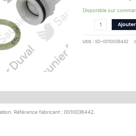
Duval
-
Disponible sur comma
ref
Ajouter
0010038442
UGS :
SD-0010038442
Avis (0)
ixation. Référence fabricant : 0010038442.