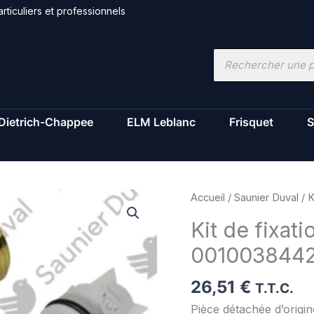
rticuliers et professionnels
Recherche
de
produits
Dietrich-Chappee
ELM Leblanc
Frisquet
S
quantité
Accueil
/
Saunier Duval
/ K
de
Kit de fixati
Kit
001003844
de
fixation
26,51
€
-
T.T.C.
Saunier
Pièce détachée d’orig