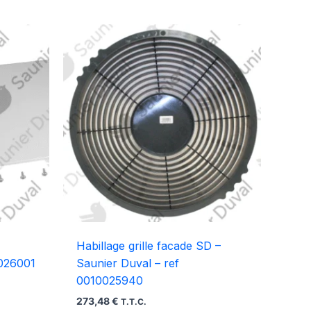
Habillage grille facade SD –
0026001
Saunier Duval – ref
0010025940
273,48
€
T.T.C.