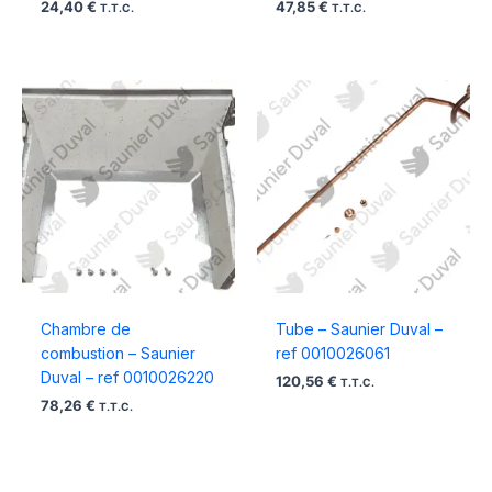
24,40
€
47,85
€
T.T.C.
T.T.C.
Chambre de
Tube – Saunier Duval –
combustion – Saunier
ref 0010026061
Duval – ref 0010026220
120,56
€
T.T.C.
78,26
€
T.T.C.