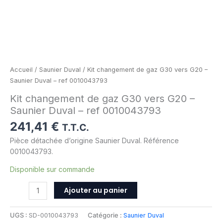
0010043793
Accueil
/
Saunier Duval
/ Kit changement de gaz G30 vers G20 –
Saunier Duval – ref 0010043793
Kit changement de gaz G30 vers G20 –
Saunier Duval – ref 0010043793
241,41
€
T.T.C.
Pièce détachée d’origine Saunier Duval. Référence
0010043793.
Disponible sur commande
Ajouter au panier
UGS :
SD-0010043793
Catégorie :
Saunier Duval