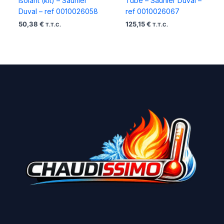
Isolant (kit) – Saunier
Tube – Saunier Duval –
Duval – ref 0010026058
ref 0010026067
50,38
€
125,15
€
T.T.C.
T.T.C.