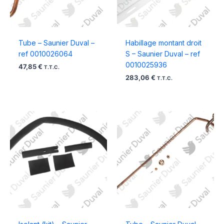
Tube – Saunier Duval –
Habillage montant droit
ref 0010026064
S – Saunier Duval – ref
0010025936
47,85
€
T.T.C.
283,06
€
T.T.C.