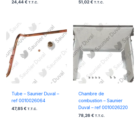
24,44
€
51,02
€
T.T.C.
T.T.C.
Tube – Saunier Duval –
Chambre de
ref 0010026064
combustion – Saunier
Duval – ref 0010026220
47,85
€
T.T.C.
78,26
€
T.T.C.