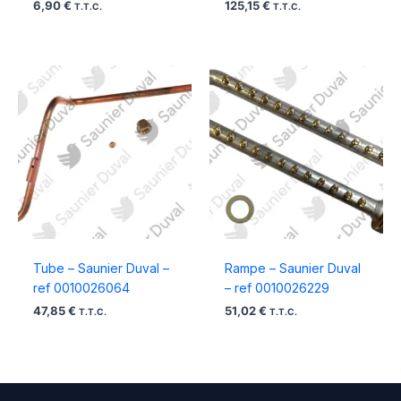
6,90
€
125,15
€
T.T.C.
T.T.C.
Tube – Saunier Duval –
Rampe – Saunier Duval
ref 0010026064
– ref 0010026229
47,85
€
51,02
€
T.T.C.
T.T.C.