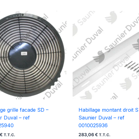
age grille facade SD –
Habillage montant droit S
r Duval – ref
Saunier Duval – ref
25940
0010025936
€
283,06
€
T.T.C.
T.T.C.