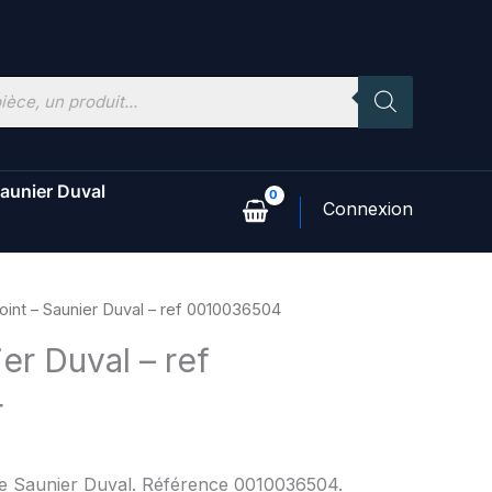
aunier Duval
oint – Saunier Duval – ref 0010036504
ier Duval – ref
4
ne Saunier Duval. Référence 0010036504.