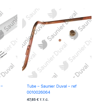
 –
Tube – Saunier Duval – ref
0010026064
47,85
€
T.T.C.