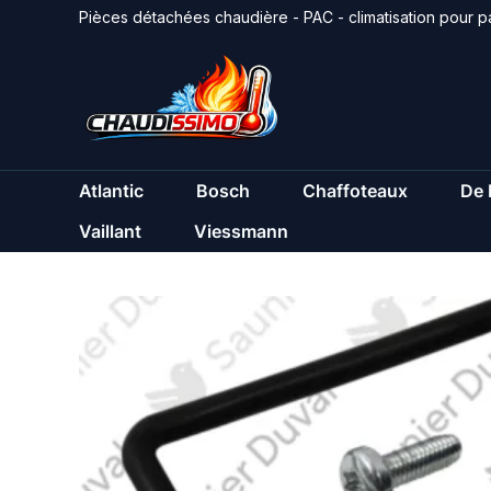
Aller
Pièces détachées chaudière - PAC - climatisation pour pa
au
contenu
Atlantic
Bosch
Chaffoteaux
De 
Vaillant
Viessmann