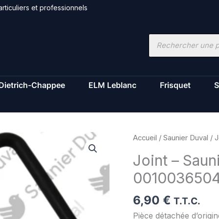
rticuliers et professionnels
Recherche
de
produits
Dietrich-Chappee
ELM Leblanc
Frisquet
S
quantité
Accueil
/
Saunier Duval
/ J
de
Joint – Saun
Joint
001003650
-
Saunier
6,90
€
Duval
T.T.C.
-
Pièce détachée d’origi