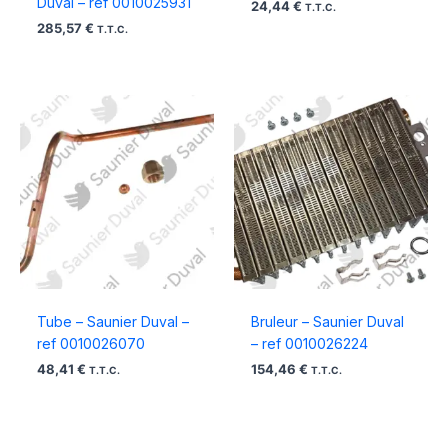
Duval – ref 0010025931
24,44
€
T.T.C.
285,57
€
T.T.C.
Tube – Saunier Duval –
Bruleur – Saunier Duval
ref 0010026070
– ref 0010026224
48,41
€
154,46
€
T.T.C.
T.T.C.