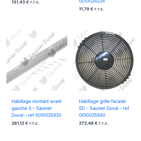
0010026226
131,43
€
T.T.C.
11,79
€
T.T.C.
Habillage montant avant
Habillage grille facade
gauche S – Saunier
SD – Saunier Duval – ref
Duval – ref 0010025930
0010025940
281,12
€
273,48
€
T.T.C.
T.T.C.