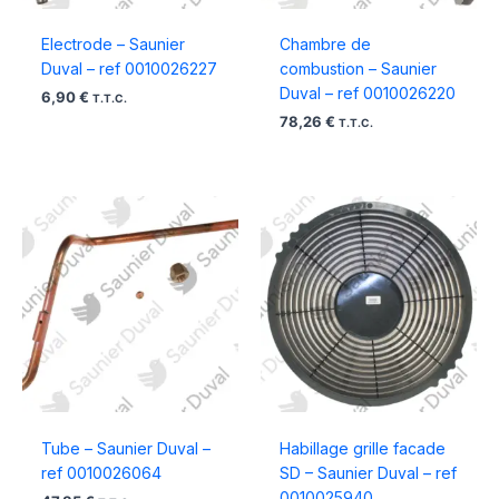
Electrode – Saunier
Chambre de
Duval – ref 0010026227
combustion – Saunier
Duval – ref 0010026220
6,90
€
T.T.C.
78,26
€
T.T.C.
Tube – Saunier Duval –
Habillage grille facade
ref 0010026064
SD – Saunier Duval – ref
0010025940