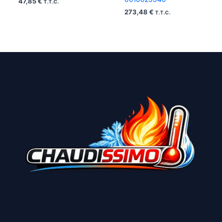
47,85
€
T.T.C.
273,48
€
T.T.C.