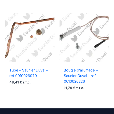
Tube – Saunier Duval –
Bougie d’allumage –
ref 0010026070
Saunier Duval – ref
0010026226
48,41
€
T.T.C.
11,79
€
T.T.C.