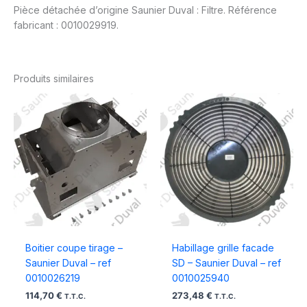
Pièce détachée d’origine Saunier Duval : Filtre. Référence
fabricant : 0010029919.
Produits similaires
Boitier coupe tirage –
Habillage grille facade
Saunier Duval – ref
SD – Saunier Duval – ref
0010026219
0010025940
114,70
€
273,48
€
T.T.C.
T.T.C.