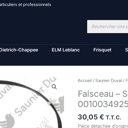
rticuliers et professionnels
Recherche
de
produits
Dietrich-Chappee
ELM Leblanc
Frisquet
S
quantité
Accueil
/
Saunier Duval
/ F
de
Faisceau – S
Faisceau
001003492
-
Saunier
30,05
€
Duval
T.T.C.
-
Pièce détachée d’origi