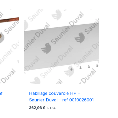
ef
Habillage couvercle HP –
Saunier Duval – ref 0010026001
362,96
€
T.T.C.