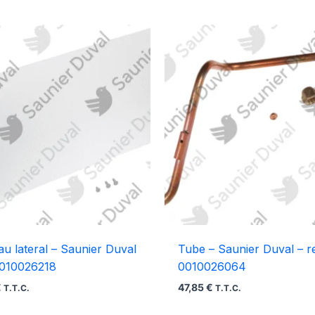
u lateral – Saunier Duval
Tube – Saunier Duval – r
0010026218
0010026064
€
47,85
€
T.T.C.
T.T.C.