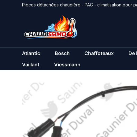
Aller
Pièces détachées chaudière - PAC - climatisation pour pa
au
contenu
Atlantic
Bosch
Chaffoteaux
De 
Vaillant
Viessmann