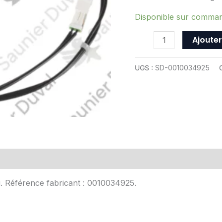
ref
0010034925
Disponible sur comma
Ajouter
UGS :
SD-0010034925
Avis (0)
u. Référence fabricant : 0010034925.