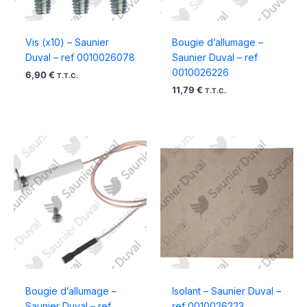
Vis (x10) – Saunier
Bougie d’allumage –
Duval – ref 0010026078
Saunier Duval – ref
0010026226
6,90
€
T.T.C.
11,79
€
T.T.C.
Bougie d’allumage –
Isolant – Saunier Duval –
Saunier Duval – ref
ref 0010026223