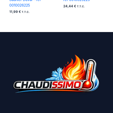
0010026225
24,44
€
T.T.C.
11,99
€
T.T.C.