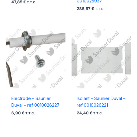
0010025937
47,85
€
T.T.C.
285,57
€
T.T.C.
Electrode – Saunier
Isolant – Saunier Duval –
Duval – ref 0010026227
ref 0010026221
6,90
€
24,40
€
T.T.C.
T.T.C.