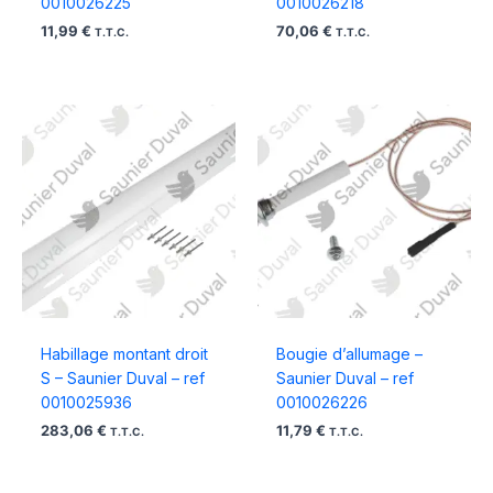
0010026225
0010026218
11,99
€
70,06
€
T.T.C.
T.T.C.
Habillage montant droit
Bougie d’allumage –
S – Saunier Duval – ref
Saunier Duval – ref
0010025936
0010026226
283,06
€
11,79
€
T.T.C.
T.T.C.