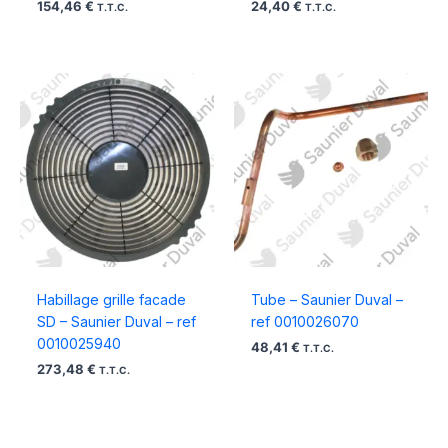
154,46
€
24,40
€
T.T.C.
T.T.C.
Habillage grille facade
Tube – Saunier Duval –
SD – Saunier Duval – ref
ref 0010026070
0010025940
48,41
€
T.T.C.
273,48
€
T.T.C.