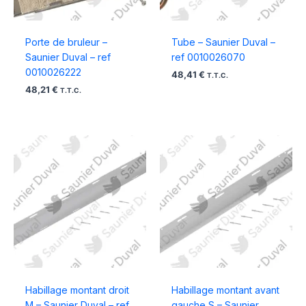
Porte de bruleur –
Tube – Saunier Duval –
Saunier Duval – ref
ref 0010026070
0010026222
48,41
€
T.T.C.
48,21
€
T.T.C.
Habillage montant droit
Habillage montant avant
M – Saunier Duval – ref
gauche S – Saunier