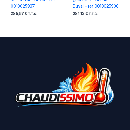
0010025937
Duval – ref 0010025930
285,57
€
281,12
€
T.T.C.
T.T.C.