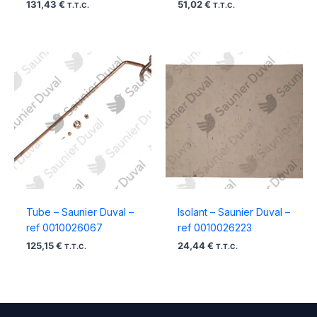
131,43
€
51,02
€
T.T.C.
T.T.C.
Tube – Saunier Duval –
Isolant – Saunier Duval –
ref 0010026067
ref 0010026223
125,15
€
24,44
€
T.T.C.
T.T.C.