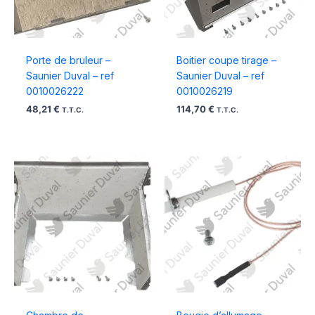
Porte de bruleur –
Boitier coupe tirage –
Saunier Duval – ref
Saunier Duval – ref
0010026222
0010026219
48,21
€
114,70
€
T.T.C.
T.T.C.