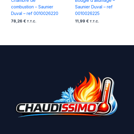
Chambre de
Bougie d’allumage –
combustion – Saunier
Saunier Duval – ref
Duval – ref 0010026220
0010026225
78,26
€
11,99
€
T.T.C.
T.T.C.