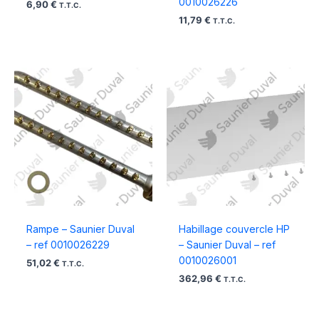
0010026226
6,90
€
T.T.C.
11,79
€
T.T.C.
Rampe – Saunier Duval
Habillage couvercle HP
– ref 0010026229
– Saunier Duval – ref
0010026001
51,02
€
T.T.C.
362,96
€
T.T.C.