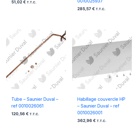
0010025937
51,02
€
T.T.C.
285,57
€
T.T.C.
Tube – Saunier Duval –
Habillage couvercle HP
ref 0010026061
– Saunier Duval – ref
0010026001
120,56
€
T.T.C.
362,96
€
T.T.C.