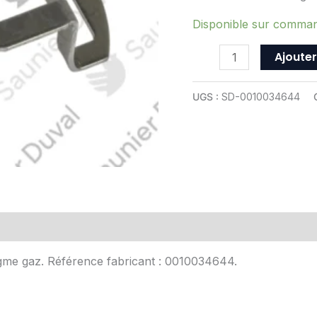
-
ref
Disponible sur comma
0010034644
Ajouter
UGS :
SD-0010034644
Avis (0)
agme gaz. Référence fabricant : 0010034644.