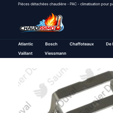
Aller
Pièces détachées chaudière - PAC - climatisation pour pa
au
contenu
Atlantic
Bosch
Chaffoteaux
De 
Vaillant
Viessmann