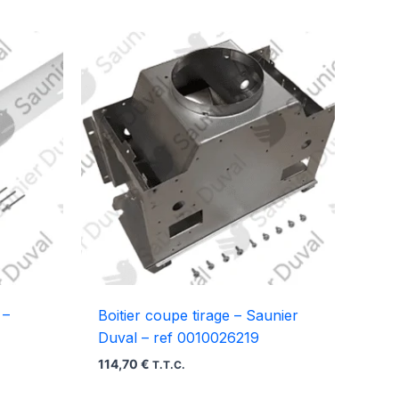
 –
Boitier coupe tirage – Saunier
Duval – ref 0010026219
114,70
€
T.T.C.