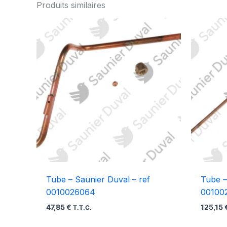
Produits similaires
Tube – Saunier Duval – ref
Tube –
0010026064
00100
47,85
€
125,15
T.T.C.