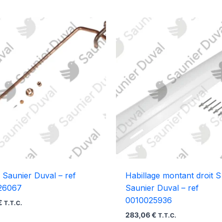
 Saunier Duval – ref
Habillage montant droit S
26067
Saunier Duval – ref
0010025936
€
T.T.C.
283,06
€
T.T.C.