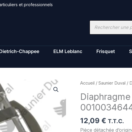
rticuliers et professionnels
Recherche
de
produits
Dietrich-Chappee
ELM Leblanc
Frisquet
S
quantité
Accueil
/
Saunier Duval
/ D
de
Diaphragme g
Diaphragme
001003464
gaz
-
12,09
€
Saunier
T.T.C.
Duval
Pièce détachée d’orig