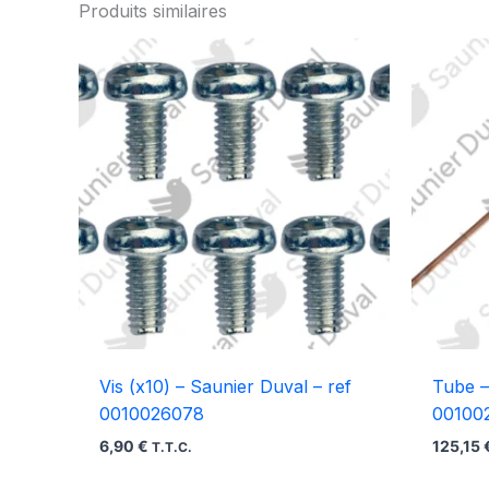
Produits similaires
Vis (x10) – Saunier Duval – ref
Tube –
0010026078
00100
6,90
€
125,15
T.T.C.