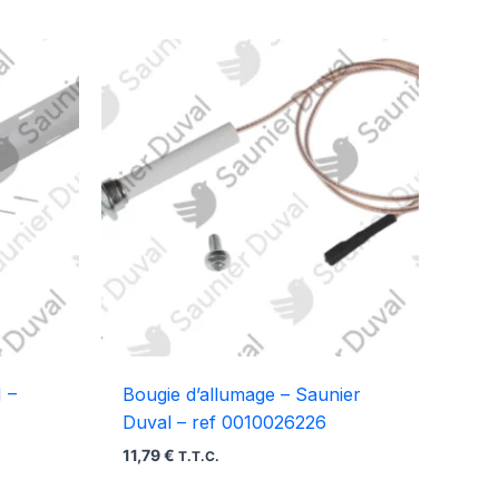
 –
Bougie d’allumage – Saunier
Duval – ref 0010026226
11,79
€
T.T.C.