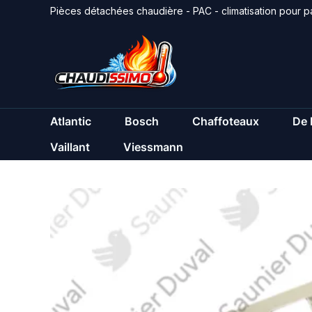
Aller
Pièces détachées chaudière - PAC - climatisation pour pa
au
contenu
Atlantic
Bosch
Chaffoteaux
De 
Vaillant
Viessmann