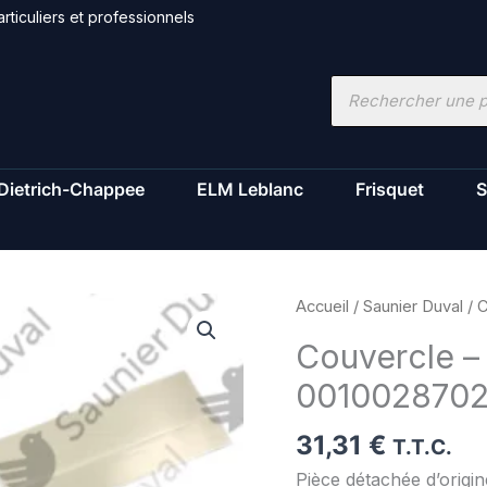
rticuliers et professionnels
Recherche
de
produits
Dietrich-Chappee
ELM Leblanc
Frisquet
S
quantité
Accueil
/
Saunier Duval
/ C
de
Couvercle – 
Couvercle
001002870
-
Saunier
31,31
€
Duval
T.T.C.
-
Pièce détachée d’origi