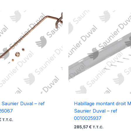
 Saunier Duval – ref
Habillage montant droit M
26067
Saunier Duval – ref
0010025937
€
T.T.C.
285,57
€
T.T.C.