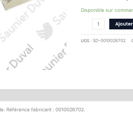
ref
0010028702
Disponible sur comma
Ajouter
UGS :
SD-0010028702
Avis (0)
le. Référence fabricant : 0010028702.