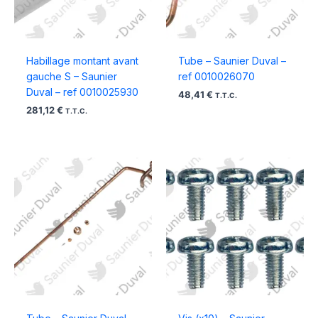
Habillage montant avant
Tube – Saunier Duval –
gauche S – Saunier
ref 0010026070
Duval – ref 0010025930
48,41
€
T.T.C.
281,12
€
T.T.C.