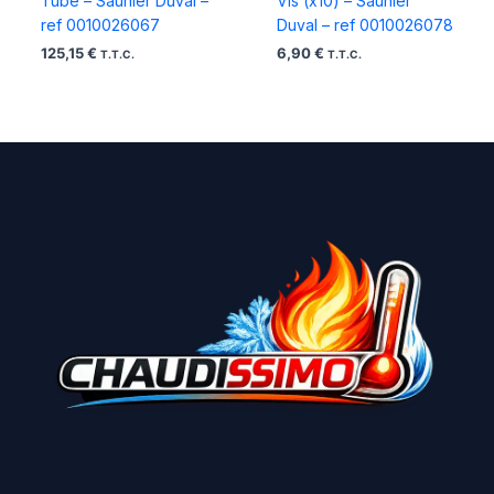
Tube – Saunier Duval –
Vis (x10) – Saunier
ref 0010026067
Duval – ref 0010026078
125,15
€
6,90
€
T.T.C.
T.T.C.