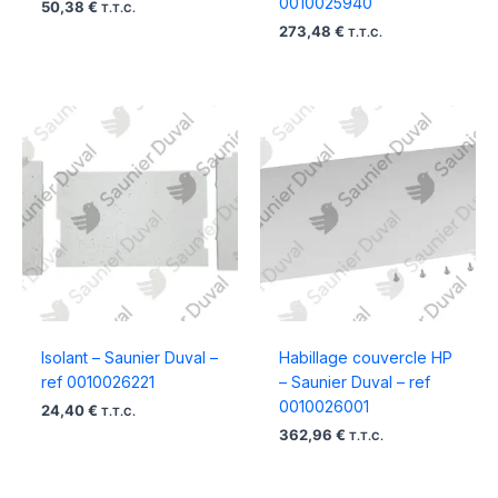
0010025940
50,38
€
T.T.C.
273,48
€
T.T.C.
Isolant – Saunier Duval –
Habillage couvercle HP
ref 0010026221
– Saunier Duval – ref
0010026001
24,40
€
T.T.C.
362,96
€
T.T.C.