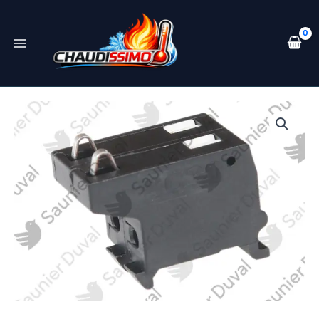
Aller
au
contenu
quantité
de
Connecteur
-
Saunier
Duval
-
ref
0010031814