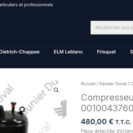
rticuliers et professionnels
Recherche
de
produits
Dietrich-Chappee
ELM Leblanc
Frisquet
S
quantité
Accueil
/
Saunier Duval
/ 
de
Compresseur
Compresseur
001004376
-
Saunier
480,00
€
Duval
T.T.C.
-
Pièce détachée d’orig