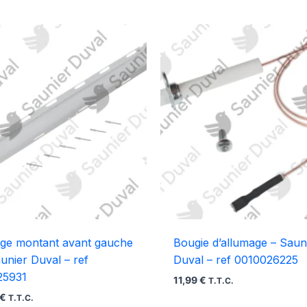
age montant avant gauche
Bougie d’allumage – Saun
unier Duval – ref
Duval – ref 0010026225
25931
11,99
€
T.T.C.
€
T.T.C.