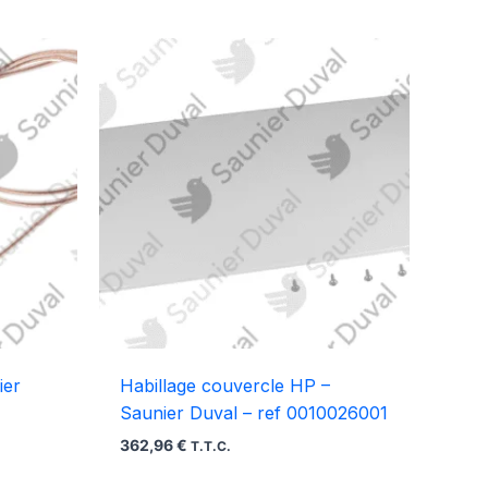
ier
Habillage couvercle HP –
Saunier Duval – ref 0010026001
362,96
€
T.T.C.