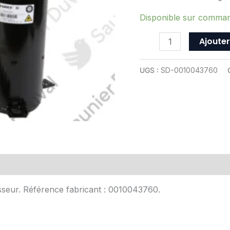
ref
0010043760
Disponible sur comma
Ajouter
UGS :
SD-0010043760
Avis (0)
sseur. Référence fabricant : 0010043760.