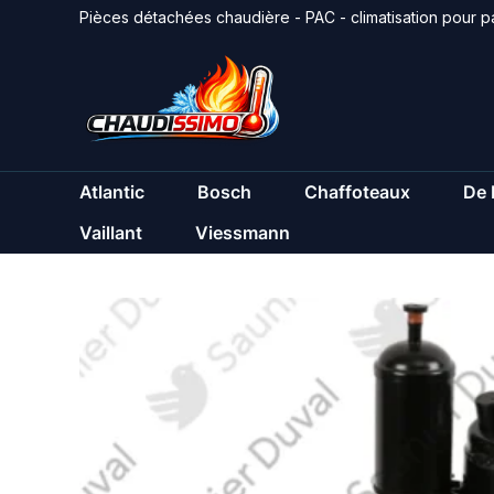
Aller
Pièces détachées chaudière - PAC - climatisation pour pa
au
contenu
Atlantic
Bosch
Chaffoteaux
De 
Vaillant
Viessmann