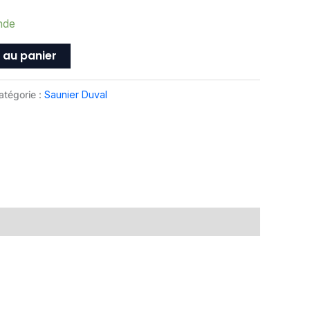
nde
 au panier
atégorie :
Saunier Duval