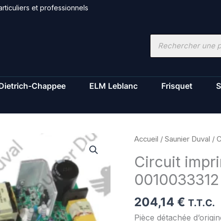
rticuliers et professionnels
Recherche
de
produits
Dietrich-Chappee
ELM Leblanc
Frisquet
S
quantité
Accueil
/
Saunier Duval
/ C
de
Circuit impr
Circuit
0010033312
imprime
-
204,14
€
Saunier
T.T.C.
Duval
Pièce détachée d’origi