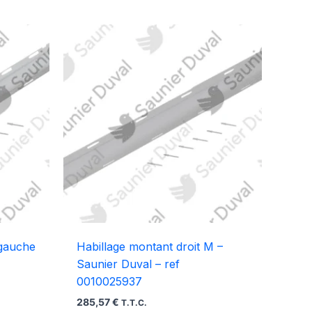
 gauche
Habillage montant droit M –
Saunier Duval – ref
0010025937
285,57
€
T.T.C.