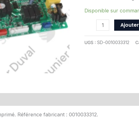
-
ref
Disponible sur comma
0010033312
Ajouter
UGS :
SD-0010033312
C
Avis (0)
imprimé. Référence fabricant : 0010033312.