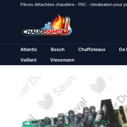
Aller
Pièces détachées chaudière - PAC - climatisation pour pa
au
contenu
Atlantic
Bosch
Chaffoteaux
De 
Vaillant
Viessmann