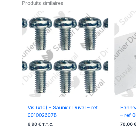
Produits similaires
Vis (x10) – Saunier Duval – ref
Pannea
0010026078
– ref 
6,90
€
70,06
T.T.C.