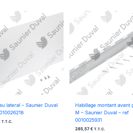
u lateral – Saunier Duval
Habillage montant avant
0010026218
M – Saunier Duval – ref
0010025931
€
T.T.C.
285,57
€
T.T.C.