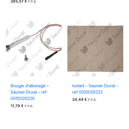
285,57
€
T.T.C.
Bougie d’allumage –
Isolant – Saunier Duval –
Saunier Duval – ref
ref 0010026223
0010026226
24,44
€
T.T.C.
11,79
€
T.T.C.