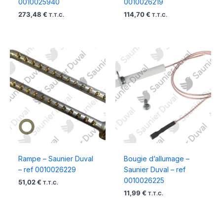
0010025940
0010026219
273,48
€
114,70
€
T.T.C.
T.T.C.
Rampe – Saunier Duval
Bougie d’allumage –
– ref 0010026229
Saunier Duval – ref
0010026225
51,02
€
T.T.C.
11,99
€
T.T.C.