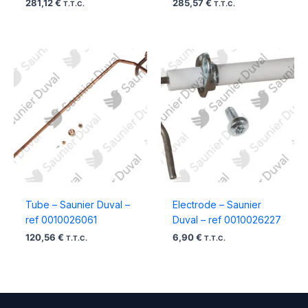
281,12
€
285,57
€
T.T.C.
T.T.C.
Tube – Saunier Duval –
Electrode – Saunier
ref 0010026061
Duval – ref 0010026227
120,56
€
6,90
€
T.T.C.
T.T.C.