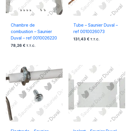
Chambre de
Tube – Saunier Duval –
combustion – Saunier
ref 0010026073
Duval – ref 0010026220
131,43
€
T.T.C.
78,26
€
T.T.C.