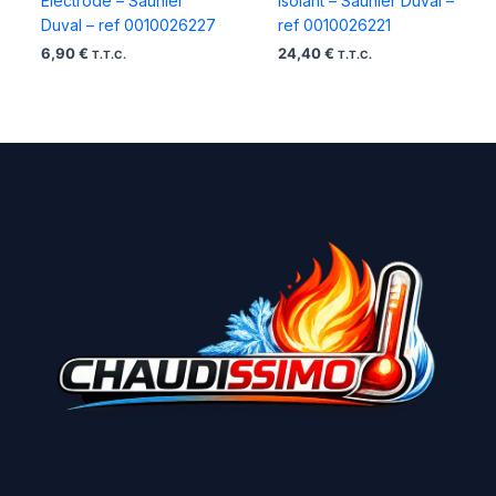
Electrode – Saunier
Isolant – Saunier Duval –
Duval – ref 0010026227
ref 0010026221
6,90
€
24,40
€
T.T.C.
T.T.C.