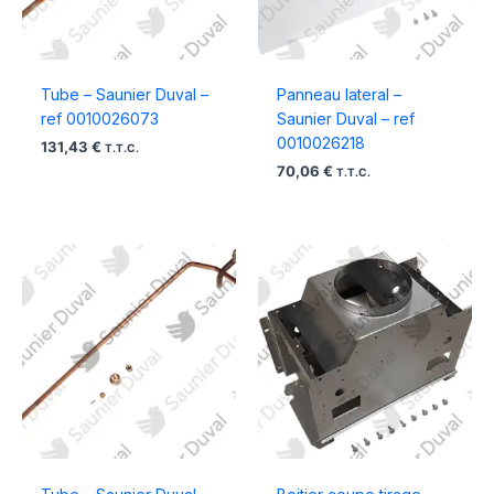
Tube – Saunier Duval –
Panneau lateral –
ref 0010026073
Saunier Duval – ref
0010026218
131,43
€
T.T.C.
70,06
€
T.T.C.