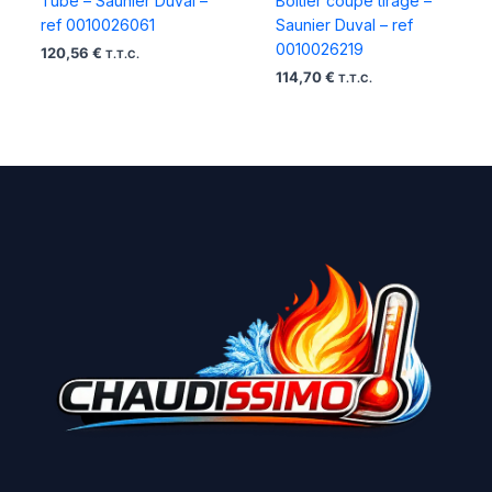
Tube – Saunier Duval –
Boitier coupe tirage –
ref 0010026061
Saunier Duval – ref
0010026219
120,56
€
T.T.C.
114,70
€
T.T.C.