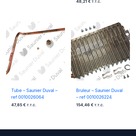
48,21
€
T.T.C.
Tube – Saunier Duval –
Bruleur – Saunier Duval
ref 0010026064
– ref 0010026224
47,85
€
154,46
€
T.T.C.
T.T.C.