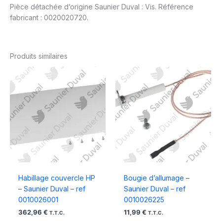
Pièce détachée d’origine Saunier Duval : Vis. Référence
fabricant : 0020020720.
Produits similaires
Habillage couvercle HP
Bougie d’allumage –
– Saunier Duval – ref
Saunier Duval – ref
0010026001
0010026225
362,96
€
11,99
€
T.T.C.
T.T.C.