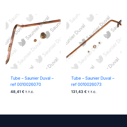
Tube – Saunier Duval –
Tube – Saunier Duval –
ref 0010026070
ref 0010026073
48,41
€
131,43
€
T.T.C.
T.T.C.