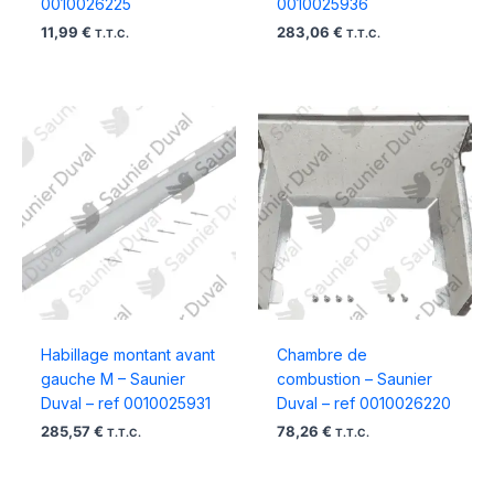
0010026225
0010025936
11,99
€
283,06
€
T.T.C.
T.T.C.
Habillage montant avant
Chambre de
gauche M – Saunier
combustion – Saunier
Duval – ref 0010025931
Duval – ref 0010026220
285,57
€
78,26
€
T.T.C.
T.T.C.