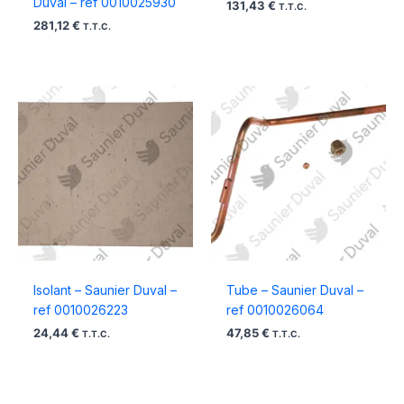
Duval – ref 0010025930
131,43
€
T.T.C.
281,12
€
T.T.C.
Isolant – Saunier Duval –
Tube – Saunier Duval –
ref 0010026223
ref 0010026064
24,44
€
47,85
€
T.T.C.
T.T.C.