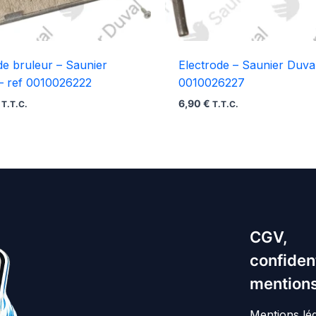
de bruleur – Saunier
Electrode – Saunier Duval
– ref 0010026222
0010026227
6,90
€
T.T.C.
T.T.C.
CGV,
confident
mentions
Mentions lé