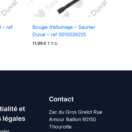
 – ref
Bougie d’allumage – Saunier
Duval – ref 0010026225
11,99
€
T.T.C.
Contact
ialité et
Zac du Gros Grelot Rue
 légales
Amour Baillon 60150
Thourotte
gales