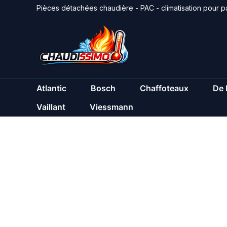
Aller
Pièces détachées chaudière - PAC - climatisation pour pa
au
contenu
Atlantic
Bosch
Chaffoteaux
De 
Vaillant
Viessmann