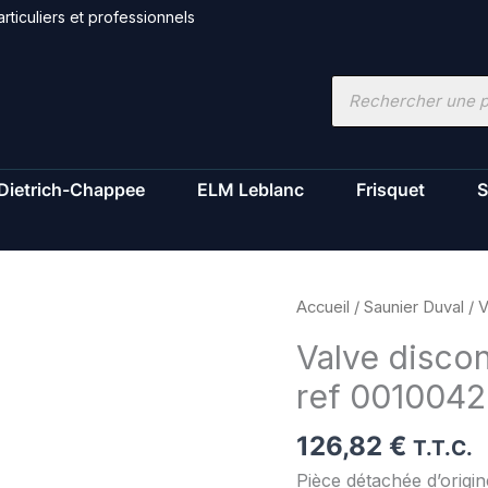
rticuliers et professionnels
Recherche
de
produits
Dietrich-Chappee
ELM Leblanc
Frisquet
S
quantité
Accueil
/
Saunier Duval
/ V
de
Valve discon
Valve
ref 001004
disconnecteur
-
126,82
€
Saunier
T.T.C.
Duval
Pièce détachée d’orig