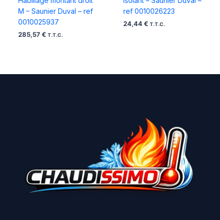
Habillage montant droit
Isolant – Saunier Duval –
M – Saunier Duval – ref
ref 0010026223
0010025937
24,44
€
T.T.C.
285,57
€
T.T.C.