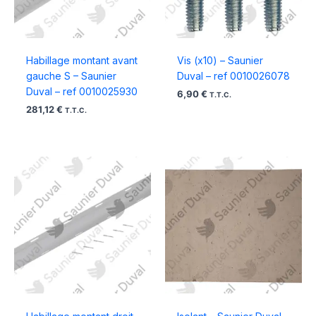
Habillage montant avant
Vis (x10) – Saunier
gauche S – Saunier
Duval – ref 0010026078
Duval – ref 0010025930
6,90
€
T.T.C.
281,12
€
T.T.C.