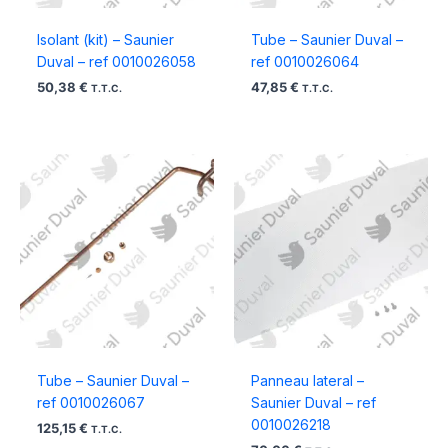
Isolant (kit) – Saunier
Tube – Saunier Duval –
Duval – ref 0010026058
ref 0010026064
50,38
€
47,85
€
T.T.C.
T.T.C.
Tube – Saunier Duval –
Panneau lateral –
ref 0010026067
Saunier Duval – ref
0010026218
125,15
€
T.T.C.