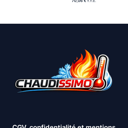
70,06
€
T.T.C.
CGV, confidentialité et mentions