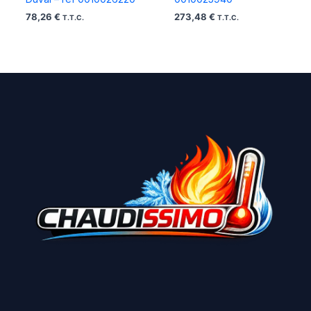
78,26
€
273,48
€
T.T.C.
T.T.C.