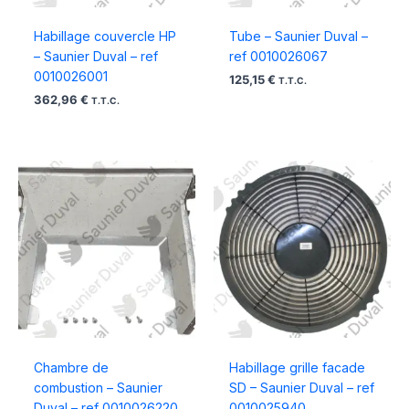
Habillage couvercle HP
Tube – Saunier Duval –
– Saunier Duval – ref
ref 0010026067
0010026001
125,15
€
T.T.C.
362,96
€
T.T.C.
Chambre de
Habillage grille facade
combustion – Saunier
SD – Saunier Duval – ref
Duval – ref 0010026220
0010025940