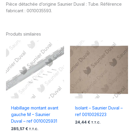
Pièce détachée d’origine Saunier Duval : Tube. Référence
fabricant : 0010035593.
Produits similaires
Habillage montant avant
Isolant – Saunier Duval –
gauche M – Saunier
ref 0010026223
Duval – ref 0010025931
24,44
€
T.T.C.
285,57
€
T.T.C.