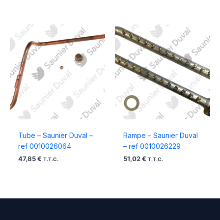
Tube – Saunier Duval –
Rampe – Saunier Duval
ref 0010026064
– ref 0010026229
47,85
€
51,02
€
T.T.C.
T.T.C.