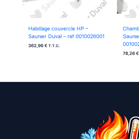
Habillage couvercle HP –
Chamb
Saunier Duval – ref 0010026001
Saunie
00100
362,96
€
T.T.C.
78,26