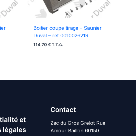
ier
Boitier coupe tirage – Saunier
Duval – ref 0010026219
114,70
€
T.T.C.
Contact
ialité et
Zac du Gros Grelot Rue
 légales
Amour Baillon 60150