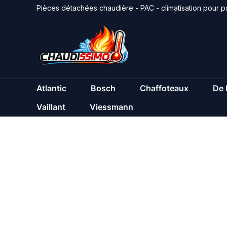
Aller
Pièces détachées chaudière - PAC - climatisation pour pa
au
contenu
Atlantic
Bosch
Chaffoteaux
De 
Vaillant
Viessmann