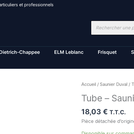
rticuliers et professionnels
Recherche
de
produits
Dietrich-Chappee
ELM Leblanc
Frisquet
S
quantité
Accueil
/
Saunier Duval
/ T
de
Tube – Saun
Tube
-
18,03
€
T.T.C.
Saunier
Pièce détachée d’origi
Duval
-
Disponible sur comma