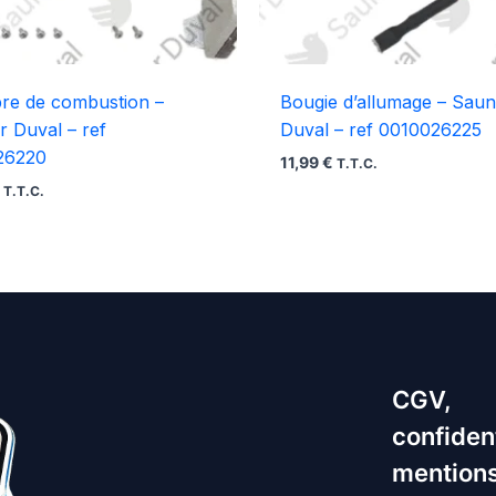
re de combustion –
Bougie d’allumage – Saun
r Duval – ref
Duval – ref 0010026225
26220
11,99
€
T.T.C.
€
T.T.C.
CGV,
confident
mentions