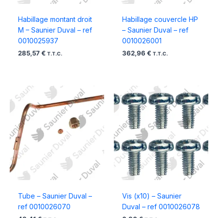
Habillage montant droit
Habillage couvercle HP
M – Saunier Duval – ref
– Saunier Duval – ref
0010025937
0010026001
285,57
€
362,96
€
T.T.C.
T.T.C.
Tube – Saunier Duval –
Vis (x10) – Saunier
ref 0010026070
Duval – ref 0010026078