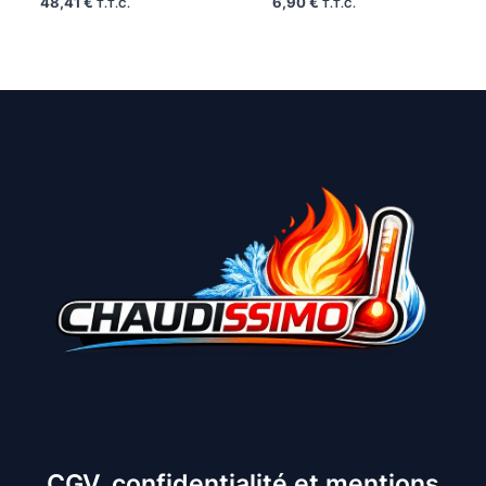
48,41
€
6,90
€
T.T.C.
T.T.C.
CGV, confidentialité et mentions