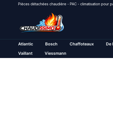
Aller
Pièces détachées chaudière - PAC - climatisation pour pa
au
contenu
Atlantic
Bosch
Chaffoteaux
De 
Vaillant
Viessmann