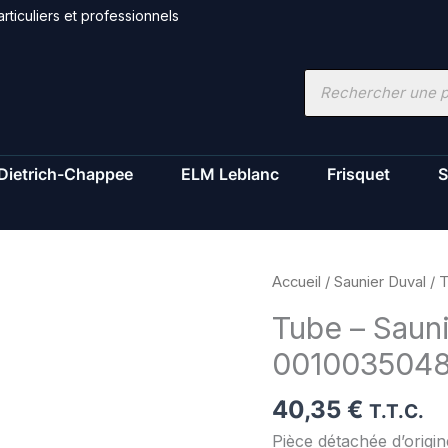
rticuliers et professionnels
Recherche
de
produits
Dietrich-Chappee
ELM Leblanc
Frisquet
S
quantité
Accueil
/
Saunier Duval
/ T
de
Tube – Sauni
Tube
001003504
-
Saunier
40,35
€
Duval
T.T.C.
-
Pièce détachée d’orig