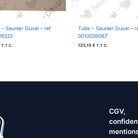
t – Saunier Duval – ref
Tube – Saunier Duval – r
26223
0010026067
€
125,15
€
T.T.C.
T.T.C.
CGV,
confident
mentions