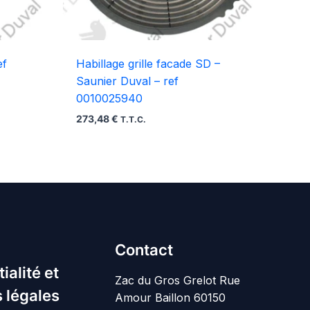
ef
Habillage grille facade SD –
Saunier Duval – ref
0010025940
273,48
€
T.T.C.
Contact
ialité et
Zac du Gros Grelot Rue
 légales
Amour Baillon 60150