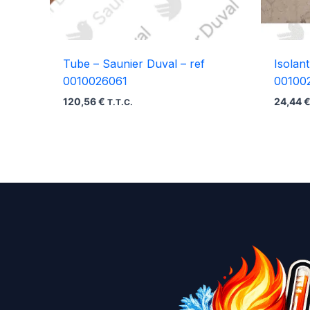
Tube – Saunier Duval – ref
Isolan
0010026061
00100
120,56
€
24,44
T.T.C.