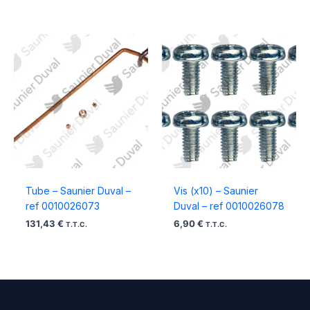
Tube – Saunier Duval –
Vis (x10) – Saunier
ref 0010026073
Duval – ref 0010026078
131,43
€
6,90
€
T.T.C.
T.T.C.