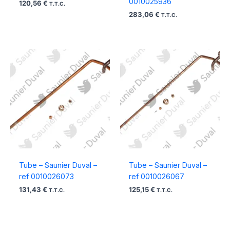
0010025936
120,56
€
T.T.C.
283,06
€
T.T.C.
Tube – Saunier Duval –
Tube – Saunier Duval –
ref 0010026073
ref 0010026067
131,43
€
125,15
€
T.T.C.
T.T.C.