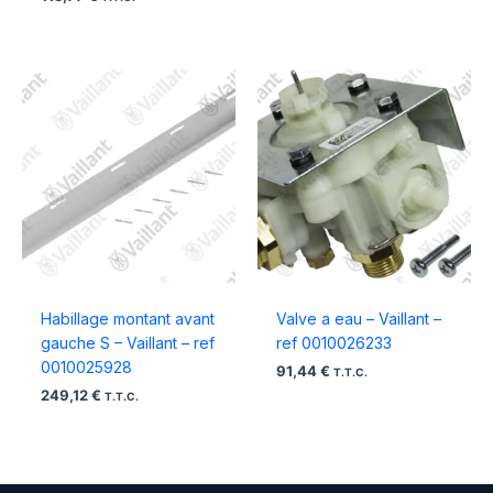
Habillage montant avant
Valve a eau – Vaillant –
gauche S – Vaillant – ref
ref 0010026233
0010025928
91,44
€
T.T.C.
249,12
€
T.T.C.