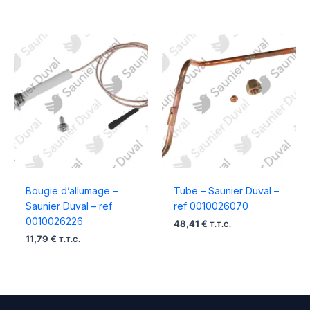
Bougie d’allumage –
Tube – Saunier Duval –
Saunier Duval – ref
ref 0010026070
0010026226
48,41
€
T.T.C.
11,79
€
T.T.C.