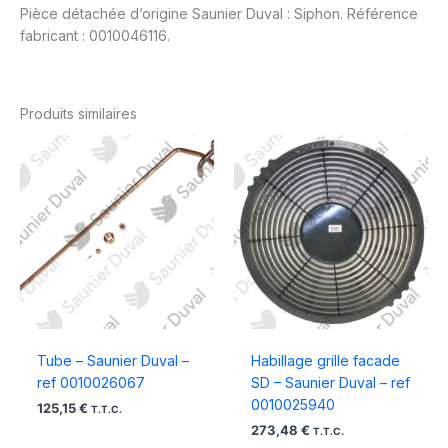
Pièce détachée d’origine Saunier Duval : Siphon. Référence
fabricant : 0010046116.
Produits similaires
Tube – Saunier Duval –
Habillage grille facade
ref 0010026067
SD – Saunier Duval – ref
0010025940
125,15
€
T.T.C.
273,48
€
T.T.C.