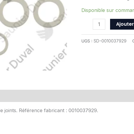
Duval
-
Disponible sur comma
ref
Ajouter
0010037929
UGS :
SD-0010037929
Avis (0)
e joints. Référence fabricant : 0010037929.