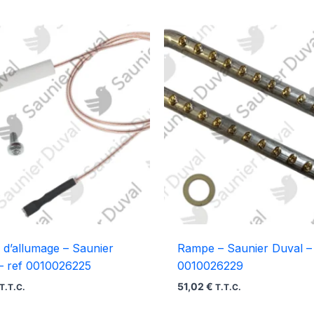
 d’allumage – Saunier
Rampe – Saunier Duval – 
– ref 0010026225
0010026229
51,02
€
T.T.C.
T.T.C.