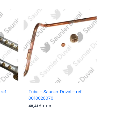
ref
Tube – Saunier Duval – ref
0010026070
48,41
€
T.T.C.