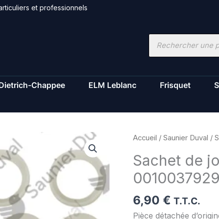
rticuliers et professionnels
Recherche
de
produits
Dietrich-Chappee
ELM Leblanc
Frisquet
S
quantité
Accueil
/
Saunier Duval
/ S
de
Sachet de jo
Sachet
001003792
de
joints
6,90
€
-
T.T.C.
Saunier
Pièce détachée d’origi