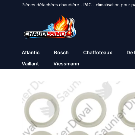
Aller
Pièces détachées chaudière - PAC - climatisation pour pa
au
contenu
Atlantic
Bosch
Chaffoteaux
De 
Vaillant
Viessmann