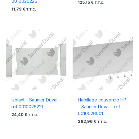
0010026226
125,15
€
T.T.C.
11,79
€
T.T.C.
Isolant – Saunier Duval –
Habillage couvercle HP
ref 0010026221
– Saunier Duval – ref
0010026001
24,40
€
T.T.C.
362,96
€
T.T.C.